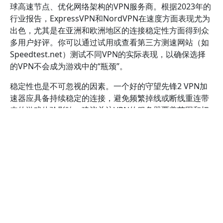
球高速节点、优化网络架构的VPN服务商。根据2023年的
行业报告，ExpressVPN和NordVPN在速度方面表现尤为
出色，尤其是在亚洲和欧洲地区的连接稳定性方面得到众
多用户好评。你可以通过试用或查看第三方测速网站（如
Speedtest.net）测试不同VPN的实际表现，以确保选择
的VPN不会成为游戏中的“瓶颈”。
稳定性也是不可忽视的因素。一个好的守望先锋2 VPN加
速器应具备持续稳定的连接，避免频繁掉线或断线重连带
来的游戏体验影响。建议关注VPN的服务器覆盖范围和切
换速度，优先选择那些拥有大量服务器节点、支持智能切
换的产品。此外，阅读用户评价和专业测评也能帮助你了
解VPN在实际使用中的表现，避免选择那些偶尔出现连接
不稳定或掉线频繁的服务商。
安全性与隐私保护是VPN的另一大核心优势。虽然游戏对
安全性要求不如商务用途高，但仍应选择那些具有严格隐
私政策、支持强加密协议（如OpenVPN或WireGuard）
和无日志政策的VPN品牌。这样不仅可以保障个人隐私，